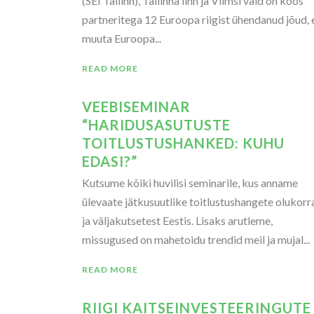
(SEI Tallinn), Tallinna linn ja Viimsi vald on koos
partneritega 12 Euroopa riigist ühendanud jõud, 
muuta Euroopa...
READ MORE
VEEBISEMINAR
“HARIDUSASUTUSTE
TOITLUSTUSHANKED: KUHU
EDASI?”
Kutsume kõiki huvilisi seminarile, kus anname
ülevaate jätkusuutlike toitlustushangete olukorr
ja väljakutsetest Eestis. Lisaks arutleme,
missugused on mahetoidu trendid meil ja mujal...
READ MORE
RIIGI KAITSEINVESTEERINGUTE