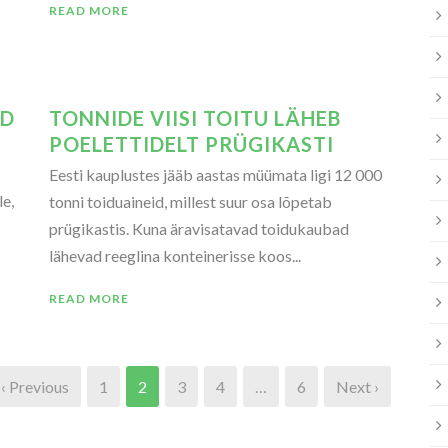
READ MORE
AD
TONNIDE VIISI TOITU LÄHEB
POELETTIDELT PRÜGIKASTI
Eesti kauplustes jääb aastas müümata ligi 12 000
le,
tonni toiduaineid, millest suur osa lõpetab
prügikastis. Kuna äravisatavad toidukaubad
lähevad reeglina konteinerisse koos...
READ MORE
‹ Previous
1
2
3
4
…
6
Next ›