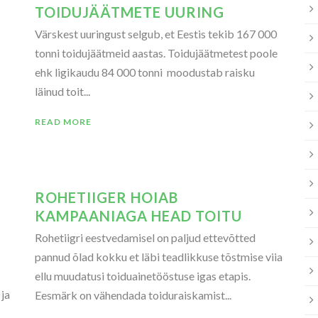
TOIDUJÄÄTMETE UURING
Värskest uuringust selgub, et Eestis tekib 167 000
tonni toidujäätmeid aastas. Toidujäätmetest poole
ehk ligikaudu 84 000 tonni moodustab raisku
läinud toit...
READ MORE
ROHETIIGER HOIAB
KAMPAANIAGA HEAD TOITU
Rohetiigri eestvedamisel on paljud ettevõtted
pannud õlad kokku et läbi teadlikkuse tõstmise viia
ellu muudatusi toiduainetööstuse igas etapis.
ja
Eesmärk on vähendada toiduraiskamist...