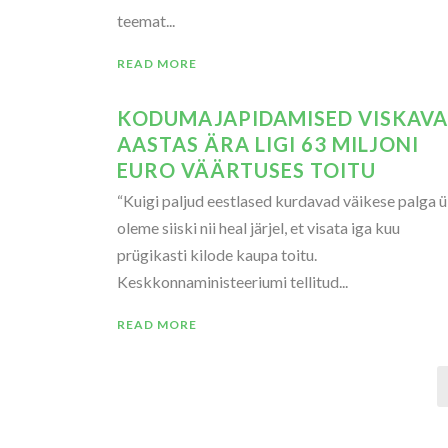
teemat...
READ MORE
KODUMAJAPIDAMISED VISKAV
AASTAS ÄRA LIGI 63 MILJONI
EURO VÄÄRTUSES TOITU
“Kuigi paljud eestlased kurdavad väikese palga ü
oleme siiski nii heal järjel, et visata iga kuu
prügikasti kilode kaupa toitu.
Keskkonnaministeeriumi tellitud...
READ MORE