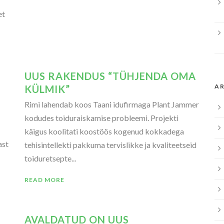
et
UUS RAKENDUS “TÜHJENDA OMA
AR
KÜLMIK”
Rimi lahendab koos Taani idufirmaga Plant Jammer
kodudes toiduraiskamise probleemi. Projekti
käigus koolitati koostöös kogenud kokkadega
ast
tehisintellekti pakkuma tervislikke ja kvaliteetseid
toiduretsepte...
READ MORE
AVALDATUD ON UUS