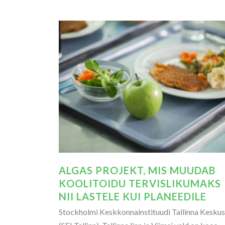
ALGAS PROJEKT, MIS MUUDAB
KOOLITOIDU TERVISLIKUMAKS
NII LASTELE KUI PLANEEDILE
Stockholmi Keskkonnainstituudi Tallinna Keskus