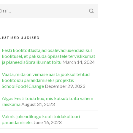
LJUTISED UUDISED
Eesti koolitoitlustajad osalevad uuenduslikul
koolitusel, et pakkuda õpilastele tervislikumat
ja planeedisõbralikumat toitu
March 14, 2024
Vaata, mida on viimase aasta jooksul tehtud
koolitoidu parandamiseks projektis
SchoolFood4Change
December 29, 2023
Algas Eesti toidu kuu, mis kutsub toitu vähem
raiskama
August 31, 2023
Valmis juhendikogu kooli toidukultuuri
parandamiseks
June 16, 2023