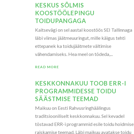
KESKUS SÕLMIS
KOOSTÖÖLEPINGU
TOIDUPANGAGA
Kaitsevägi on sel aastal koostöös SEI Tallinnaga
läbi viimas jäätmeuuringut, mille käigus tehti
ettepanek ka toidujäätmete vältimise
vähendamiseks. Hea meel on tõdeda,...
READ MORE
KESKKONNAKUU TOOB ERR-I
PROGRAMMIDESSE TOIDU
SÄÄSTMISE TEEMAD
Maikuu on Eesti Rahvusringhäälingus
traditsiooniliselt keskkonnakuu. Sel kevadel
tõstavad ERR-i programmid esile toidu hoidmise 
raiskamise teemad. Läbi maikuu avatakse toidu