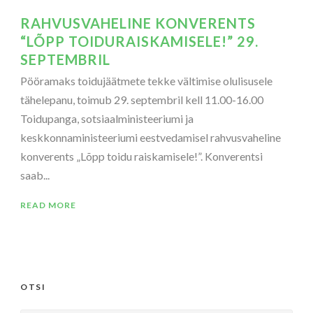
RAHVUSVAHELINE KONVERENTS
“LÕPP TOIDURAISKAMISELE!” 29.
SEPTEMBRIL
Pööramaks toidujäätmete tekke vältimise olulisusele
tähelepanu, toimub 29. septembril kell 11.00-16.00
Toidupanga, sotsiaalministeeriumi ja
keskkonnaministeeriumi eestvedamisel rahvusvaheline
konverents „Lõpp toidu raiskamisele!”. Konverentsi
saab...
READ MORE
OTSI