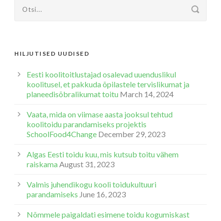
HILJUTISED UUDISED
Eesti koolitoitlustajad osalevad uuenduslikul
koolitusel, et pakkuda õpilastele tervislikumat ja
planeedisõbralikumat toitu
March 14, 2024
Vaata, mida on viimase aasta jooksul tehtud
koolitoidu parandamiseks projektis
SchoolFood4Change
December 29, 2023
Algas Eesti toidu kuu, mis kutsub toitu vähem
raiskama
August 31, 2023
Valmis juhendikogu kooli toidukultuuri
parandamiseks
June 16, 2023
Nõmmele paigaldati esimene toidu kogumiskast