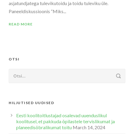
asjatundjatega tulevikutoidu ja toidu tuleviku üle.
Paneeldiskussioonis “Miks...
READ MORE
OTSI
HILJUTISED UUDISED
Eesti koolitoitlustajad osalevad uuenduslikul
koolitusel, et pakkuda õpilastele tervislikumat ja
planeedisõbralikumat toitu
March 14, 2024