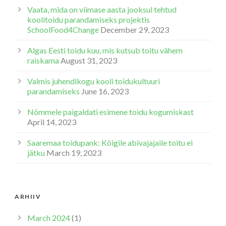
Vaata, mida on viimase aasta jooksul tehtud
koolitoidu parandamiseks projektis
SchoolFood4Change
December 29, 2023
Algas Eesti toidu kuu, mis kutsub toitu vähem
raiskama
August 31, 2023
Valmis juhendikogu kooli toidukultuuri
parandamiseks
June 16, 2023
Nõmmele paigaldati esimene toidu kogumiskast
April 14, 2023
Saaremaa toidupank: Kõigile abivajajaile toitu ei
jätku
March 19, 2023
ARHIIV
March 2024
(1)