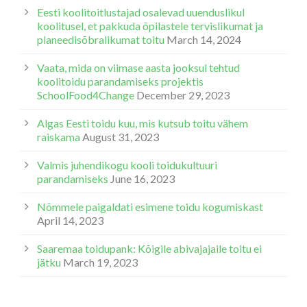
Eesti koolitoitlustajad osalevad uuenduslikul
koolitusel, et pakkuda õpilastele tervislikumat ja
planeedisõbralikumat toitu
March 14, 2024
Vaata, mida on viimase aasta jooksul tehtud
koolitoidu parandamiseks projektis
SchoolFood4Change
December 29, 2023
Algas Eesti toidu kuu, mis kutsub toitu vähem
raiskama
August 31, 2023
Valmis juhendikogu kooli toidukultuuri
parandamiseks
June 16, 2023
Nõmmele paigaldati esimene toidu kogumiskast
April 14, 2023
Saaremaa toidupank: Kõigile abivajajaile toitu ei
jätku
March 19, 2023